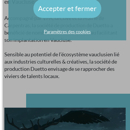
en Vaucluse
Accepter et fermer
Accompagné par VPA, la CoVe et la Mairie de
Carpentras, la société de production de Duetto a
Paramètres des cookies
bénéficié de nombreuses mises en réseau facilitant
son implantation en Vaucluse.
Sensible au potentiel de l’écosystème vauclusien lié
aux industries culturelles & créatives, la société de
production Duetto envisage de se rapprocher des
viviers de talents locaux.