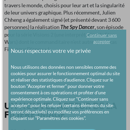
travers le monde, choisis pour leur art et la singularité
de leur univers graphique. Plus récemment, Julien
Chheng a également signé (et présenté devant 3 600
personnes) la réalisation
The Spy Dancer
,
son épisode
pour la série Visions 2 (une interprétation de Star
Continuer sans
Wars) dont le commanditaire n’est autre que Lucas
accepter
Film pour Disney + !
Nous respectons votre vie privée
Nous utilisons des données non sensibles comme des
cookies pour assurer le fonctionnement optimal du site
et réaliser des statistiques d’audience. Cliquez sur le
bouton "Accepter et fermer" pour donner votre
consentement à ces opérations et profiter d’une
expérience optimale. Cliquez sur "Continuer sans
UN NOUVEL ACTEUR DE LA
accepter" pour les refuser (certains éléments du site
seront désactivés) ou modifiez vos préférences en
FILIÈRE IMAGE
cliquant sur "Paramètres des cookies".