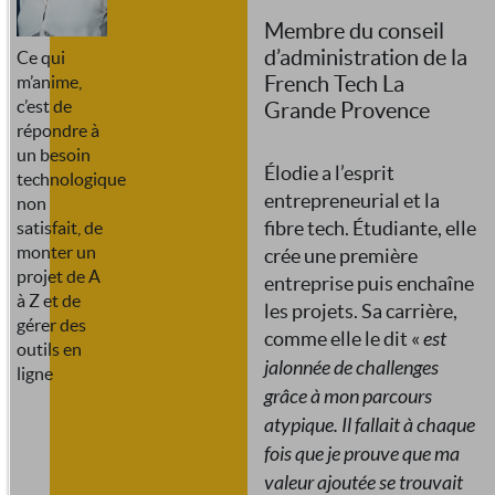
Membre du conseil
d’administration de la
Ce qui
French Tech La
m’anime,
c’est de
Grande Provence
répondre à
un besoin
Élodie a l’esprit
technologique
entrepreneurial et la
non
fibre tech. Étudiante, elle
satisfait, de
monter un
crée une première
projet de A
entreprise puis enchaîne
à Z et de
les projets. Sa carrière,
gérer des
comme elle le dit «
est
outils en
jalonnée de challenges
ligne
grâce à mon parcours
atypique. Il fallait à chaque
fois que je prouve que ma
valeur ajoutée se trouvait